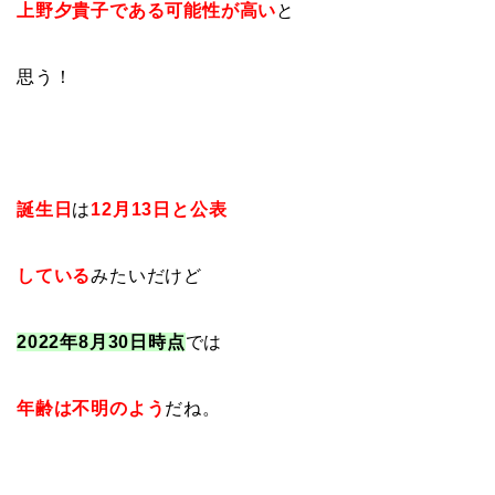
上野夕貴子である可能性が
高い
と
思う！
誕生日
は
12月13日と公表
している
みたいだけど
2022年8月30日時点
では
年齢は不明のよう
だね。