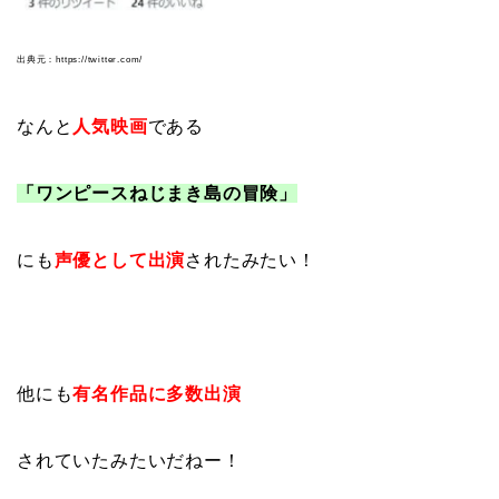
出典元：https://twitter.com/
なんと
人気映画
である
「ワンピースねじまき島の冒険」
にも
声優として出演
されたみたい！
他にも
有名作品に多数出演
されていたみたいだねー！