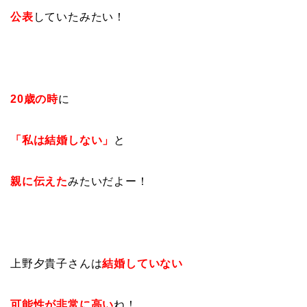
公表
していたみたい！
20歳の時
に
「私は結婚しない」
と
親に伝えた
みたいだよー！
上野夕貴子さんは
結婚していない
可能性が非常に高い
ね！