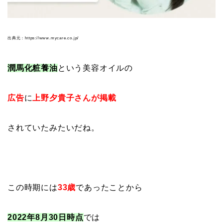
出典元：https://www.mycare.co.jp/
潤馬化粧養油
という
美容オイルの
広告
に
上野夕貴子さんが掲載
されていたみたいだね。
この時期には
33歳
であったことから
2022年8月30日時点
では