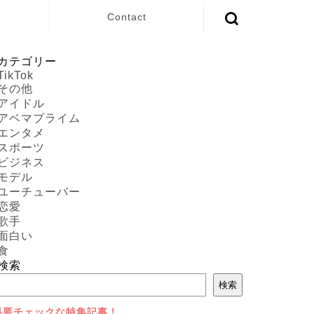
Contact
カテゴリー
TikTok
その他
アイドル
アベマプライム
エンタメ
スポーツ
ビジネス
モデル
ユーチューバー
恋愛
歌手
面白い
食
検索
検索
⇩要チェックな特集記事！