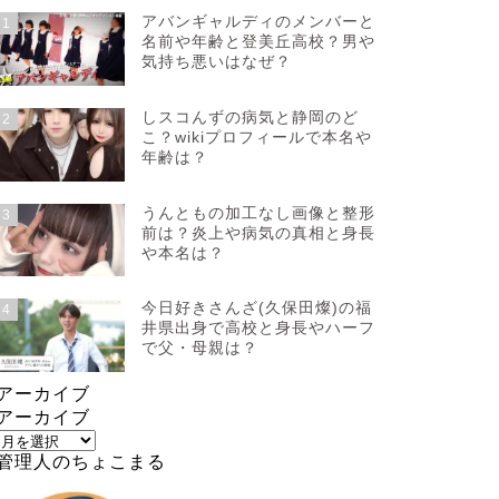
アバンギャルディのメンバーと
1
名前や年齢と登美丘高校？男や
気持ち悪いはなぜ？
しスコんずの病気と静岡のど
2
こ？wikiプロフィールで本名や
年齢は？
うんともの加工なし画像と整形
3
前は？炎上や病気の真相と身長
や本名は？
今日好きさんざ(久保田燦)の福
4
井県出身で高校と身長やハーフ
で父・母親は？
アーカイブ
アーカイブ
管理人のちょこまる