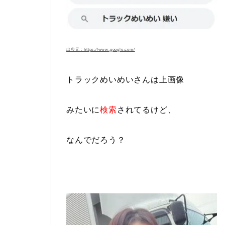
出典元：https://www.google.com/
トラックめいめいさんは
上画像
みたいに
検索
されてるけど、
なんで
だろう？