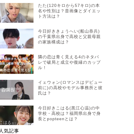
たた(120キロから57キロ)の本
名や性別は？昔画像とダイエッ
ト方法は？
今日好ききょうへい(船山恭兵)
の千葉県出身で高校と父親母親
の家族構成は？
隣の恋は青く見える4のネタバ
レで破局と成立や復縁のカップ
ル！
イェウォン(ロマンスはデビュー
前に)の高校やモデル事務所と彼
氏は？
今日好きこはる(黒江心温)の中
学校・高校は？福岡県出身で身
長とpopteenとは？
人気記事