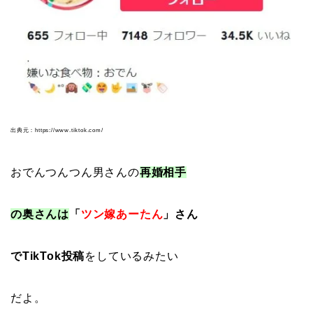
出典元：https://www.tiktok.com/
おでんつんつん男さんの
再婚相手
の奥さんは
「
ツン嫁あーたん
」さん
でTikTok投稿
をしているみたい
だよ。