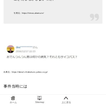
引用元：https://times.abema.tv/
出典元：https://detail.chiebukuro.yahoo.co.jp/
事件当時には
おでんつんつん男さんが
病気？
Sitemap
ホーム
上に戻る