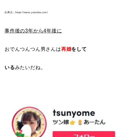
出典元：https://www.youtube.com/
事件後の3年から4年後に
おでんつんつん男さんは
再婚
をして
いる
みたいだね。