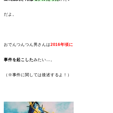
だよ。
おでんつんつん男さんは
2016年頃に
事件を起こした
みたい…。
（※事件に関しては後述するよ！）