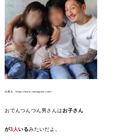
出典元：https://www.instagram.com/
おでんつんつん男さんは
お子さん
が
3人
いる
みたいだよ。