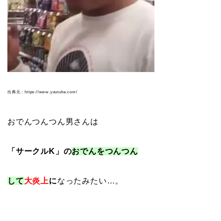
出典元：https://www.youtube.com/
おでんつんつん男さんは
「サークルK」の
おでんをつんつん
して
大炎上
に
なったみたい…。