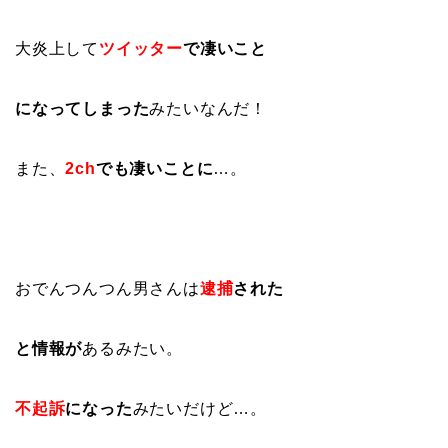
大炎上して
ツイッター
で凄いこと
になってしまった
みたいなんだ！
また、
2ch
でも凄いことに
…。
おでんつんつん男さんは
逮捕
された
と情報が
あるみたい。
不起訴
になった
みたいだけど…。