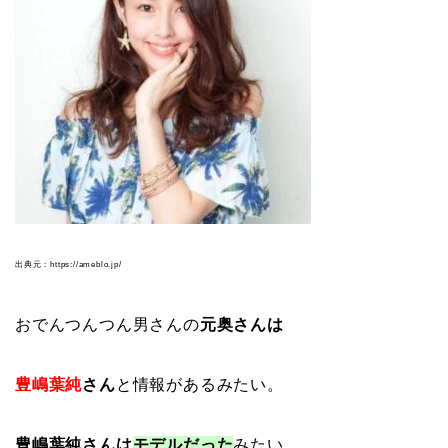
出典元：https://ameblo.jp/
おでんつんつん男さんの
元奥さんは
豊嶋葉純
さん
と情報があるみたい。
豊嶋葉純さんは
モデルだった
みたい