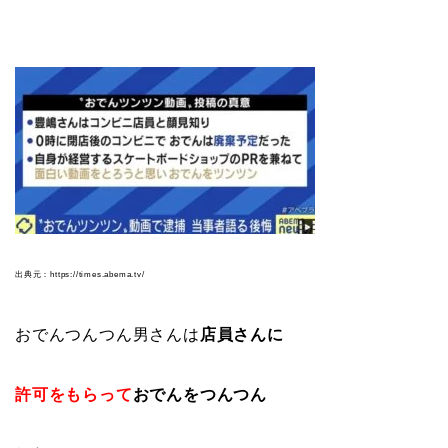
出典元：https://times.abema.tv/
おでんつんつん男さんは
店員さんに
許可をもらって
おでんをつんつん