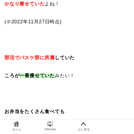
かなり痩せていた
よね！
(※2022年11月27日時点)
部活でバスケ部に所属
していた
ころが
一番痩せていた
みたい！
お弁当をたくさん食べても
ほとんど太らなかった
Sitemap
ホーム
上に戻る