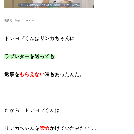
出典元：https://abema.tv/
ドンヨプくんは
リンカちゃんに
ラブレターを送っても
、
返事を
もらえない
時も
あったんだ。
だから、ドンヨプくんは
リンカちゃんを
諦め
かけていた
みたい…。