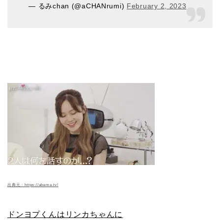
— るみchan (@aCHANrumi)
February 2, 2023
出典元：https://abema.tv/
ドンヨプくんはリンカちゃんに