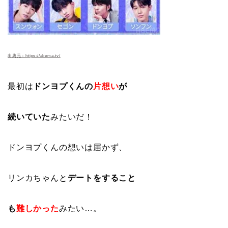
出典元：https://abema.tv/
最初は
ドンヨプくんの
片想い
が
続いていた
みたいだ！
ドンヨプくんの想いは届かず、
リンカちゃんと
デートをすること
も
難しかった
みたい…。