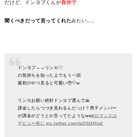
だけど、ドンヨプくんが
自分で
聞くべきだって言ってくれた
みたい…。
ドンヨプ→→リンカ♡
の気持ちを知った上でもう一回
最初のやつ見ると可愛い🥹🤍w
リンカお願い絶対ドンヨプ選んで🙏
課金したらつづき見れるんだっけ？男子メンバー
が課金がどうとか言ってたようなww
#ロマンスは
デビュー前に
pic.twitter.com/laDStXHIq2