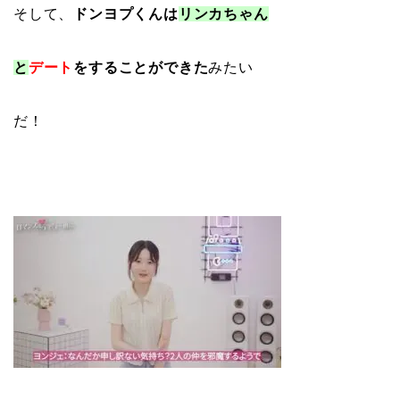
そして、
ドンヨプくんは
リンカちゃん
と
デート
をすることができた
みたい
だ！