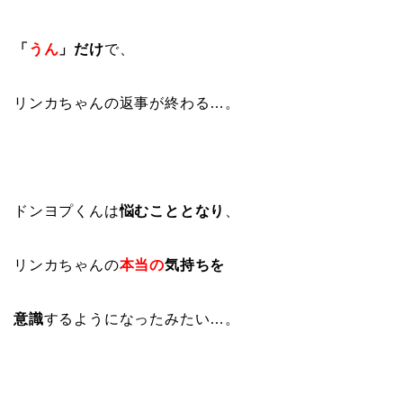
「
うん
」だけ
で、
リンカちゃんの返事が終わる…。
ドンヨプくんは
悩むこととなり
、
リンカちゃんの
本当の
気持ちを
意識
するようになったみたい…。