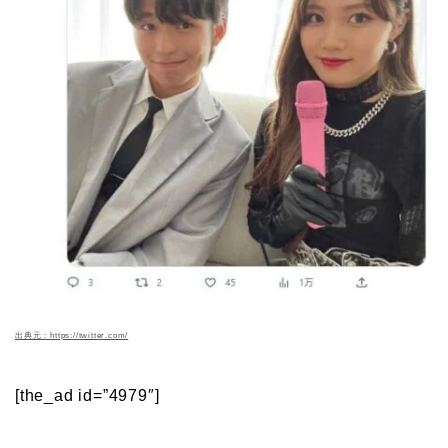
出典元：https://twitter.com/
[the_ad id=”4979″]