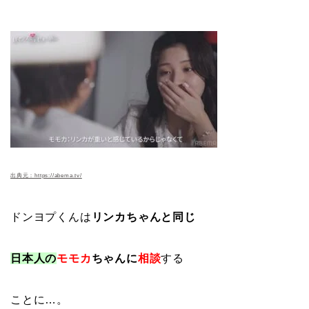
出典元：https://abema.tv/
ドンヨプくんは
リンカちゃんと同じ
日本人の
モモカ
ちゃんに
相談
する
ことに…。