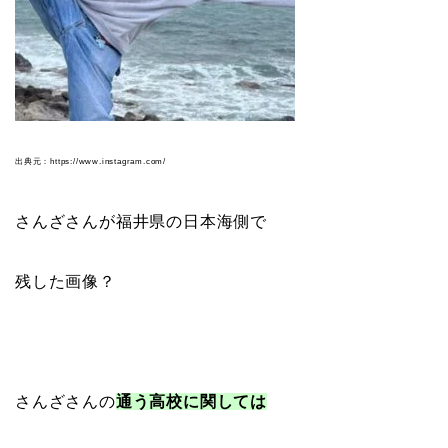
出典元：https://www.instagram.com/
さんざさんが福井県の日本海側で
残した画像？
さんざさんの
通う高校に関しては