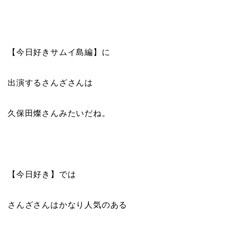
【今日好きサムイ島編】に
出演するさんざさんは
久保田燦さんみたいだね。
【今日好き】では
さんざさんはかなり人気のある