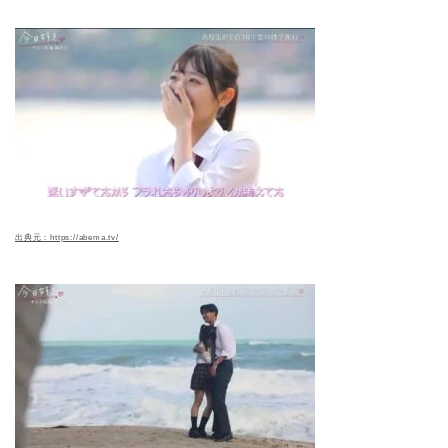
出典元：https://abema.tv/