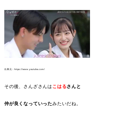
出典元：https://www.youtube.com/
その後、さんざさんは
こはる
さんと
仲が良くなっていった
みたいだね。