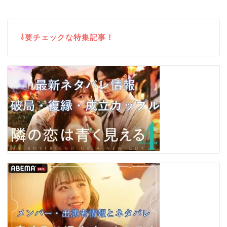
⇩要チェックな特集記事！