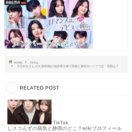
HOME
TikTok
今日好きさんざ(久保田燦)の福井県出身で高校と身長やハーフで父・母親は？
RELATED POST
TikTok
しスコんずの病気と静岡のどこ？wikiプロフィール