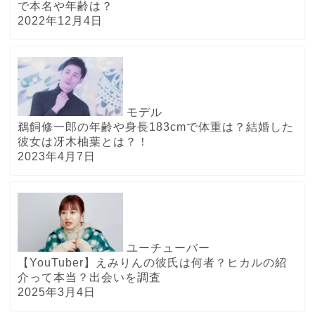
で本名や年齢は？
2022年12月4日
モデル
鵜飼修一郎の年齢や身長183cmで体重は？結婚した
彼女は冴木柚葉とは？！
2023年4月7日
ユーチューバー
【YouTuber】えみりんの彼氏は何者？ヒカルの紹
介って本当？出会いを調査
2025年3月4日