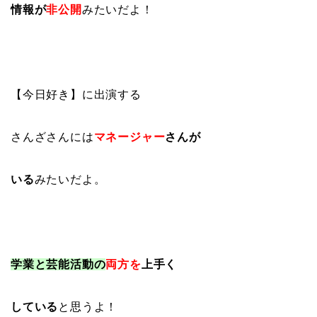
情報が
非公開
みたいだよ！
【今日好き】に出演する
さんざさんには
マネージャー
さんが
いる
みたいだよ。
学業と芸能活動の
両方を
上手く
している
と思うよ！