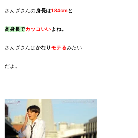
さんざさんの
身長は
184cm
と
高身長で
カッコいい
よね。
さんざさんは
かなり
モテる
みたい
だよ。