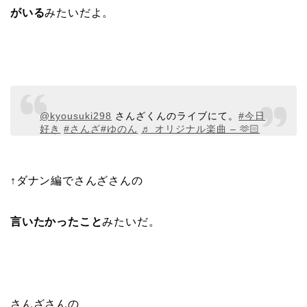
がいる
みたいだよ。
@kyousuki298
さんざくんのライブにて。
#今日
好き
#さんざ
#ゆのん
♬ オリジナル楽曲 – 🫶🏻
↑ダナン編でさんざさんの
言いたかったこと
みたいだ。
さんざさんの