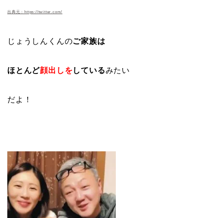
出典元：https://twitter.com/
じょうしんくんの
ご家族は
ほとんど
顔出しを
している
みたい
だよ！