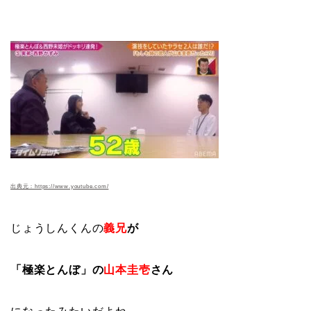
出典元：https://www.youtube.com/
じょうしんくんの
義兄
が
「極楽とんぼ」の
山本圭壱
さん