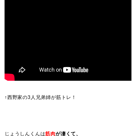
↑西野家の3人兄弟姉が筋トレ！
じょうしんくんは
筋肉
が凄くて、