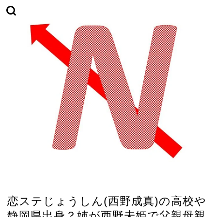
恋愛
恋ステじょうしん(西野成真)の高校や
静岡県出身？姉が西野未姫で父親母親