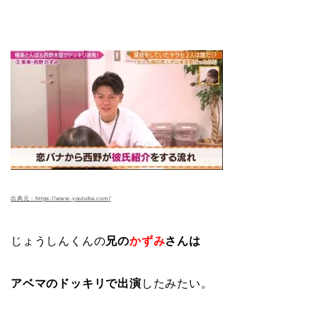
出典元：https://www.youtube.com/
じょうしんくんの
兄の
かずみ
さんは
アベマのドッキリで出演
したみたい。