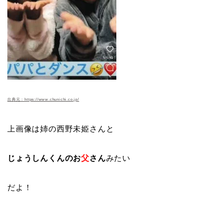
出典元：https://www.chunichi.co.jp/
上画像は姉の西野未姫さんと
じょうしんくんのお
父
さん
みたい
だよ！