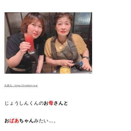
出典元：https://lineblog.me/
じょうしんくんの
お
母
さんと
お
ばあ
ちゃん
みたい…。