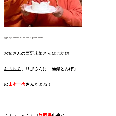
出典元：https://www.instagram.com/
お姉さんの西野未姫さんはご結婚
をされて
、旦那さんは「
極楽とんぼ」
の
山本圭壱
さん
だよね！
じょうしんくんは
静岡県
出身と