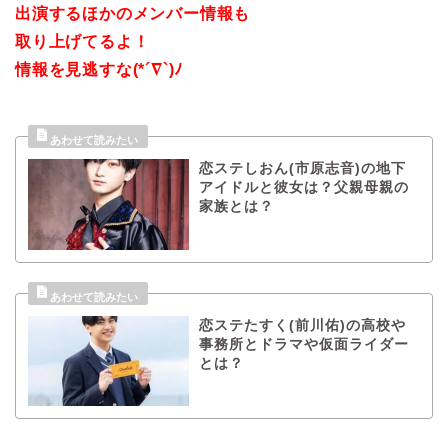
出演するほかのメンバー情報も
取り上げてるよ！
情報を見逃すな(*´∇`)ﾉ
恋ステしおん(市原志音)の地下
アイドルと彼女は？父親母親の
家族とは？
恋ステたすく(前川佑)の高校や
事務所とドラマや仮面ライダー
とは？