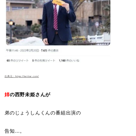
出典元：https://twitter.com/
姉
の西野未姫さんが
弟のじょうしんくんの番組出演の
告知…。