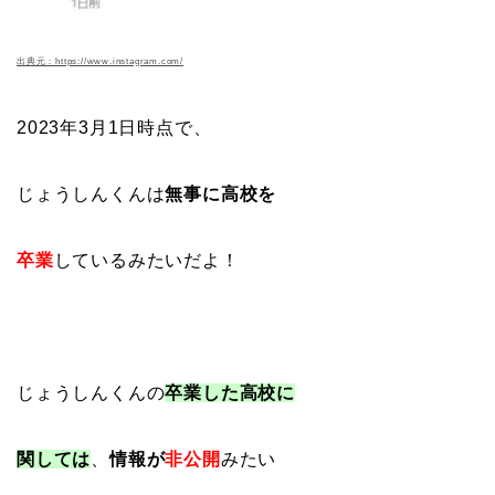
出典元：https://www.instagram.com/
2023年3月1日時点で、
じょうしんくんは
無事に高校を
卒業
しているみたいだよ！
じょうしんくんの
卒業した高校に
関しては
、
情報が
非公開
みたい