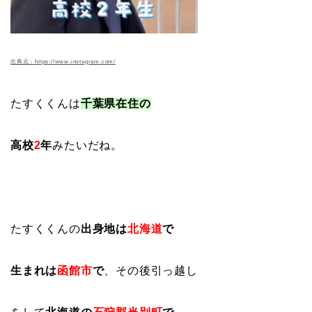
出典元：https://www.instagram.com/
たすくくんは
千葉県在住の
高校
2
年
みたいだね。
たすくくんの
出身地は
北海道
で
生まれは
函館市
で
、その後引っ越し