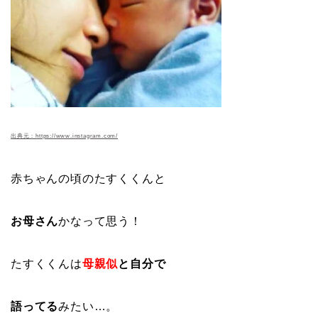
出典元：https://www.instagram.com/
赤ちゃんの頃のたすくくんと
お母さん
かなって思う！
たすくくんは
母親似
と自分で
語ってる
みたい…。