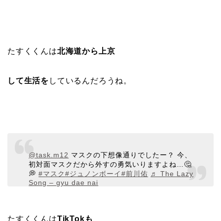
たすくくんは
北海道から上京
して生活を
しているんだろうね。
@task.m12
マスクの下想像通りでしたー？ 今、
初対面マスクだから外すの勇気いりますよね…🤔
💭
#マスク
#ジュノンボーイ
#前川佑
♬ The Lazy
Song – gyu dae nai
たすくくんは
TikTokも