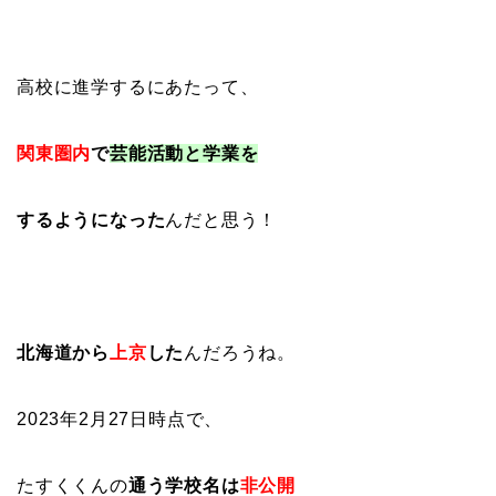
高校に進学するにあたって、
関東圏内
で
芸能活動と学業を
するようになった
んだと思う！
北海道から
上京
した
んだろうね。
2023年2月27日時点で、
たすくくんの
通う学校名は
非公開