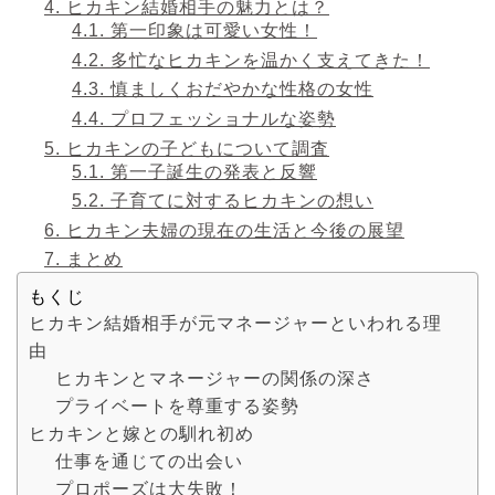
4.
ヒカキン結婚相手の魅力とは？
4.1.
第一印象は可愛い女性！
4.2.
多忙なヒカキンを温かく支えてきた！
4.3.
慎ましくおだやかな性格の女性
4.4.
プロフェッショナルな姿勢
5.
ヒカキンの子どもについて調査
5.1.
第一子誕生の発表と反響
5.2.
子育てに対するヒカキンの想い
6.
ヒカキン夫婦の現在の生活と今後の展望
7.
まとめ
もくじ
ヒカキン結婚相手が元マネージャーといわれる理
由
ヒカキンとマネージャーの関係の深さ
プライベートを尊重する姿勢
ヒカキンと嫁との馴れ初め
仕事を通じての出会い
プロポーズは大失敗！