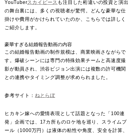
YouTuber
スカイピース
も注目した桁違いの投資と演出
の舞台裏には、多くの視聴者が驚愕。どんな豪華な仕
掛けや費用がかけられていたのか、こちらでは詳しく
ご紹介します。
豪華すぎる結婚報告動画の内容
この結婚報告動画の制作規模は、商業映画さながらで
す。爆破シーンには専門の特殊効果チームと高速度撮
影が動員され、渋谷ビジョン出演には複数の許可機関
との連携やタイミング調整が求められました。
参考サイト：
ねとらぼ
ヒカキン嫁への愛情表現として話題となった「100連
発」企画では、17カ所ものロケ地を巡り、スライムプ
ール（1000万円）は液体の粘性や角度、安全を計算、