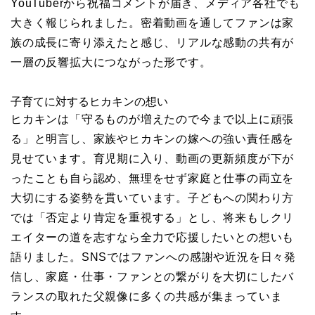
YouTuberから祝福コメントが届き、メディア各社でも
大きく報じられました。密着動画を通してファンは家
族の成長に寄り添えたと感じ、リアルな感動の共有が
一層の反響拡大につながった形です。
子育てに対するヒカキンの想い
ヒカキンは「守るものが増えたので今まで以上に頑張
る」と明言し、家族やヒカキンの嫁への強い責任感を
見せています。育児期に入り、動画の更新頻度が下が
ったことも自ら認め、無理をせず家庭と仕事の両立を
大切にする姿勢を貫いています。子どもへの関わり方
では「否定より肯定を重視する」とし、将来もしクリ
エイターの道を志すなら全力で応援したいとの想いも
語りました。SNSではファンへの感謝や近況を日々発
信し、家庭・仕事・ファンとの繋がりを大切にしたバ
ランスの取れた父親像に多くの共感が集まっていま