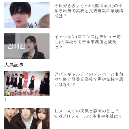
今日好ききょうへい(船山恭兵)の千
葉県出身で高校と父親母親の家族構
成は？
イェウォン(ロマンスはデビュー前
に)の高校やモデル事務所と彼氏
は？
人気記事
アバンギャルディのメンバーと名前
や年齢と登美丘高校？男や気持ち悪
いはなぜ？
1
しスコんずの病気と静岡のどこ？
wikiプロフィールで本名や年齢は？