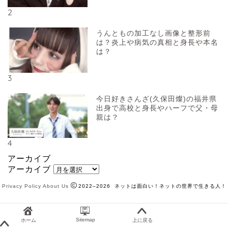
2
うんともの加工なし画像と整形前
は？炎上や病気の真相と身長や本名
は？
3
今日好きさんざ(久保田燦)の福井県
出身で高校と身長やハーフで父・母
親は？
4
アーカイブ
アーカイブ
Privacy Policy
About Us
2022–2026 ネットは面白い！ネットの世界で生きる人！
Sitemap
ホーム
上に戻る