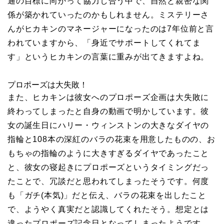
通の目標に向かって協力し合う中で、自然と親密な関
係が築かれていったのかもしれません。ミステリーさ
んがヒカキンのマネージャーになったのは7年位前と言
われていますから、「身近でサポートしてくれてま
す」というヒカキンの言葉に重みが出てきますよね。
プロポーズは大失敗！
また、ヒカキンは彼女へのプロポーズ企画は大失敗に
終わってしまったと自身の動画で明かしています。彼
女の誕生日にハリー・ウィンストンの大きなダイヤの
指輪と108本の深紅のバラの花束を用意したものの、お
もちゃの指輪のように大きすぎるダイヤであったこと
と、彼女の寝起きにプロポーズというタイミングだっ
たことで、冗談だと思われてしまったそうです。何度
も「ガチ(本気)」だと伝え、バラの花束を出したこと
で、ようやく真実だと認識してくれたそう。想定とは
違ったプロポーズ記念日となってしまったようです