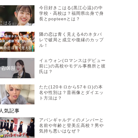
今日好きこはる(黒江心温)の中
学校・高校は？福岡県出身で身
長とpopteenとは？
隣の恋は青く見える4のネタバ
レで破局と成立や復縁のカップ
ル！
イェウォン(ロマンスはデビュー
前に)の高校やモデル事務所と彼
氏は？
たた(120キロから57キロ)の本
名や性別は？昔画像とダイエッ
ト方法は？
人気記事
アバンギャルディのメンバーと
名前や年齢と登美丘高校？男や
気持ち悪いはなぜ？