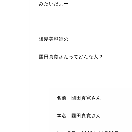
みたいだよー！
短髪美容師の
國田真寛
さんってどんな人？
名前：國田真寛さん
本名：國田真寛さん