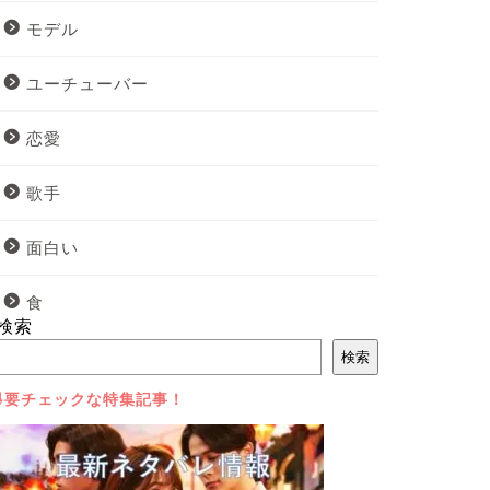
モデル
ユーチューバー
恋愛
歌手
面白い
食
検索
検索
⇩要チェックな特集記事！