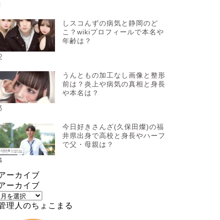
1
しスコんずの病気と静岡のど
こ？wikiプロフィールで本名や
年齢は？
2
うんともの加工なし画像と整形
前は？炎上や病気の真相と身長
や本名は？
3
今日好きさんざ(久保田燦)の福
井県出身で高校と身長やハーフ
で父・母親は？
4
アーカイブ
アーカイブ
管理人のちょこまる