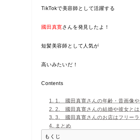
TikTokで美容師として活躍する
國田真寛
さんを発見したよ！
短髪美容師として人気が
高いみたいだ！
Contents
1.
1. 國田真寛さんの年齢・昔画像や
2.
2. 國田真寛さんの結婚や彼女とは
3.
3. 國田真寛さんのお店はフリー
4.
まとめ
もくじ