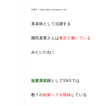
出典元：https://www.instagram.com/
美容師として活躍する
國田真寛さんは
東京で働いている
みたいだね！
短髪美容師
としてSNSでは
数々の
短髪ヘアを投稿
している