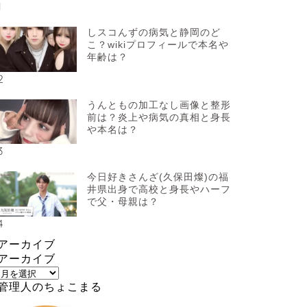
1
しスコんずの病気と静岡のど
こ？wikiプロフィールで本名や
年齢は？
2
うんともの加工なし画像と整形
前は？炎上や病気の真相と身長
や本名は？
3
今日好きさんざ(久保田燦)の福
井県出身で高校と身長やハーフ
で父・母親は？
4
アーカイブ
アーカイブ
管理人のちょこまる