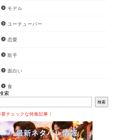
モデル
ユーチューバー
恋愛
歌手
面白い
食
検索
検索
⇩要チェックな特集記事！