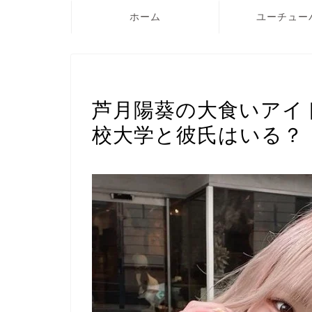
ホーム
ユーチュー
TikTok
芦月陽葵の大食いアイ
校大学と彼氏はいる？