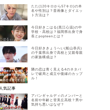
たた(120キロから57キロ)の本
名や性別は？昔画像とダイエッ
ト方法は？
今日好きこはる(黒江心温)の中
学校・高校は？福岡県出身で身
長とpopteenとは？
今日好ききょうへい(船山恭兵)
の千葉県出身で高校と父親母親
の家族構成は？
隣の恋は青く見える4のネタバ
レで破局と成立や復縁のカップ
ル！
人気記事
アバンギャルディのメンバーと
名前や年齢と登美丘高校？男や
気持ち悪いはなぜ？