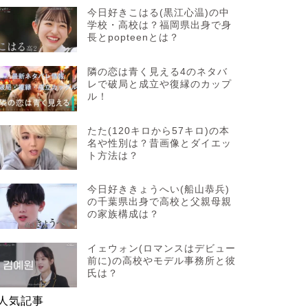
今日好きこはる(黒江心温)の中
学校・高校は？福岡県出身で身
長とpopteenとは？
隣の恋は青く見える4のネタバ
レで破局と成立や復縁のカップ
ル！
たた(120キロから57キロ)の本
名や性別は？昔画像とダイエッ
ト方法は？
今日好ききょうへい(船山恭兵)
の千葉県出身で高校と父親母親
の家族構成は？
イェウォン(ロマンスはデビュー
前に)の高校やモデル事務所と彼
氏は？
人気記事