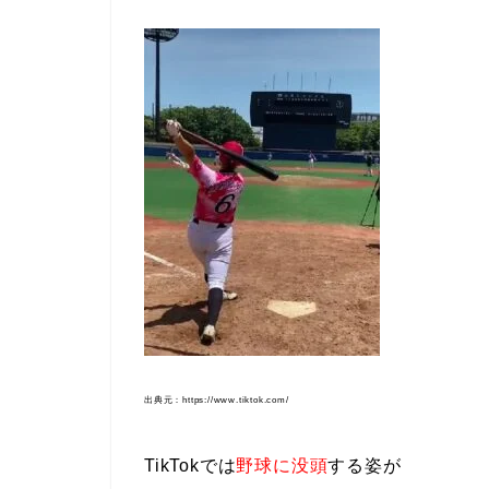
出典元：https://www.tiktok.com/
TikTokでは
野球に没頭
する姿が