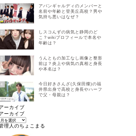
アバンギャルディのメンバーと
1
名前や年齢と登美丘高校？男や
気持ち悪いはなぜ？
しスコんずの病気と静岡のど
2
こ？wikiプロフィールで本名や
年齢は？
うんともの加工なし画像と整形
3
前は？炎上や病気の真相と身長
や本名は？
今日好きさんざ(久保田燦)の福
4
井県出身で高校と身長やハーフ
で父・母親は？
アーカイブ
アーカイブ
管理人のちょこまる