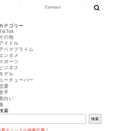
Contact
カテゴリー
TikTok
その他
アイドル
アベマプライム
エンタメ
スポーツ
ビジネス
モデル
ユーチューバー
恋愛
歌手
面白い
食
検索
検索
⇩要チェックな特集記事！