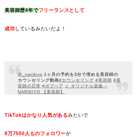
美容師歴4年で
フリーランスとして
成功
しているみたいだよ！
@_narikiyo
1ヶ月の予約を3分で埋める美容師の
カウンセリング動画
#カウンセリング
#美容師
#美
容師の日常
#ボブヘア
♬ オリジナル楽曲 –
NARIKIYO 【美容師】
TikTokはかなり人気がある
みたいで
8万7500人ものフォロワー
が