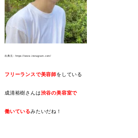
出典元：https://www.instagram.com/
フリーランスで美容師
をしている
成清裕樹さんは
渋谷の美容室で
働いている
みたいだね！