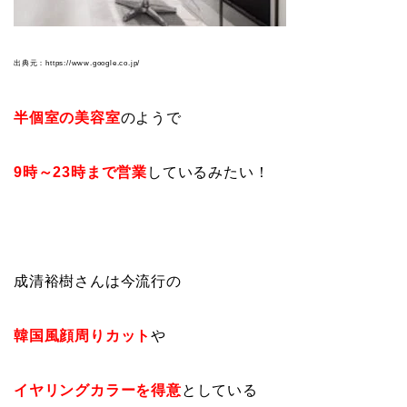
出典元：https://www.google.co.jp/
半個室の美容室
のようで
9時～23時まで営業
しているみたい！
成清裕樹さんは今流行の
韓国風顔周りカット
や
イヤリングカラーを得意
としている