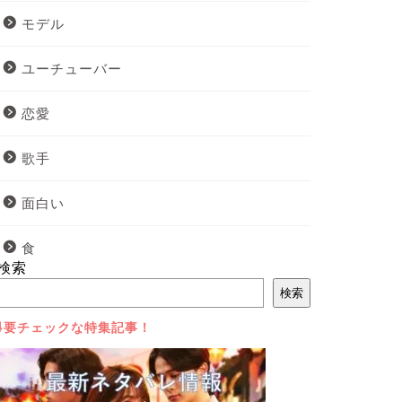
モデル
ユーチューバー
恋愛
歌手
面白い
食
検索
検索
⇩要チェックな特集記事！