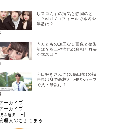
1
しスコんずの病気と静岡のど
こ？wikiプロフィールで本名や
年齢は？
2
うんともの加工なし画像と整形
前は？炎上や病気の真相と身長
や本名は？
3
今日好きさんざ(久保田燦)の福
井県出身で高校と身長やハーフ
で父・母親は？
4
アーカイブ
アーカイブ
管理人のちょこまる