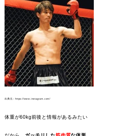
出典元：https://www.instagram.com/
体重が60kg前後と情報があるみたい
だから、
ガッチリした
筋肉質
な体形