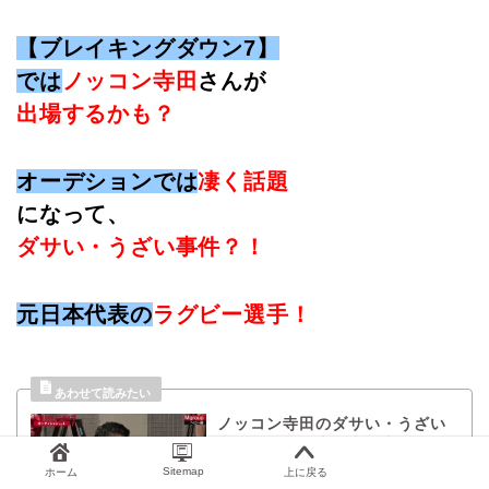
【ブレイキングダウン7】
では
ノッコン寺田
さんが
出場する
かも？
オーデションでは
凄く話題
になって、
ダサい・うざい事件？！
元日本代表の
ラグビー選手！
ノッコン寺田のダサい・うざい
事件？嫁や日本代表で本名と子
供は？
Sitemap
ホーム
上に戻る