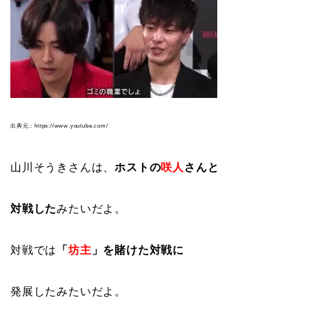
出典元：https://www.youtube.com/
山川そうきさんは、
ホストの
咲人
さんと
対戦した
みたいだよ。
対戦では
「
坊主
」を賭けた対戦に
発展したみたいだよ。