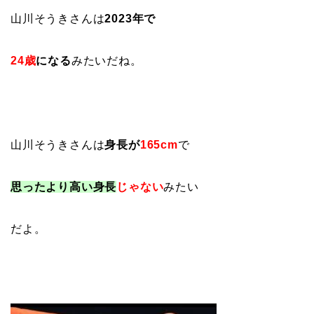
山川そうきさんは
2023年で
24歳
になる
みたいだね。
山川そうきさんは
身長が
165cm
で
思ったより高い身長
じゃない
みたい
だよ。