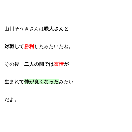
山川そうきさんは
咲人さんと
対戦して
勝利
したみたいだね。
その後、
二人の間では
友情
が
生まれて
仲が良くなった
みたい
だよ。