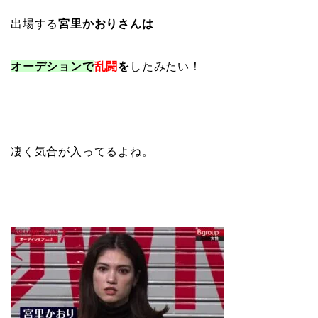
出場する
宮里かおりさんは
オーデションで
乱闘
を
したみたい！
凄く気合が入ってるよね。