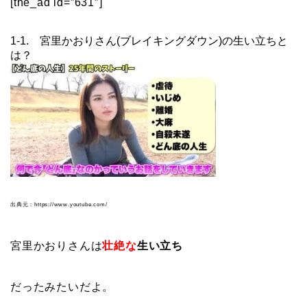
[the_ad id=”631″]
1-1. 宮里かおりさん(ブレイキングダウン)の生い立ちと
は？
出典元：https://www.youtube.com/
宮里かおりさんは
壮絶な
生い立ち
だったみたいだよ。