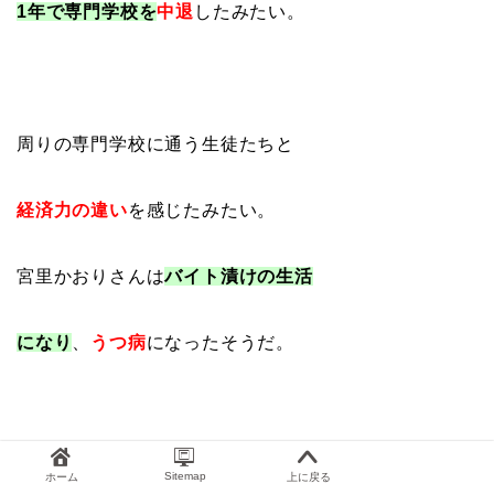
1年で専門学校を
中退
したみたい。
周りの専門学校に通う生徒たちと
経済力の違い
を感じたみたい。
宮里かおりさんは
バイト漬けの生活
になり
、
うつ病
になったそうだ。
その後、会社に
就職して5年間働いた
Sitemap
ホーム
上に戻る