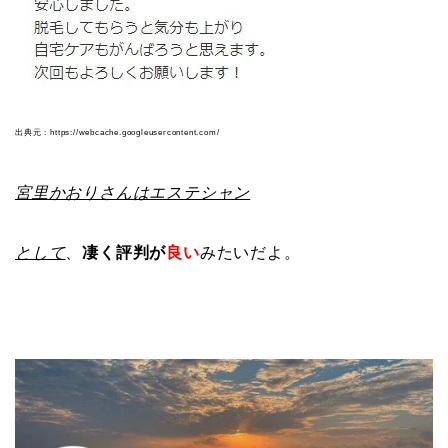
出典元：https://webcache.googleusercontent.com/
宮里かおりさんはエステシャン
として
、
凄く評判が
良い
みたいだよ。