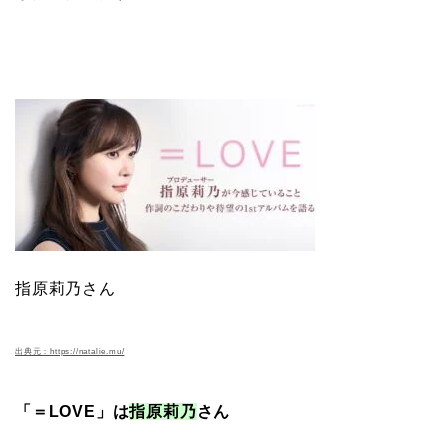
指原莉乃さん
出典元：https://natalie.mu/
「＝LOVE」は
指原莉乃
さん