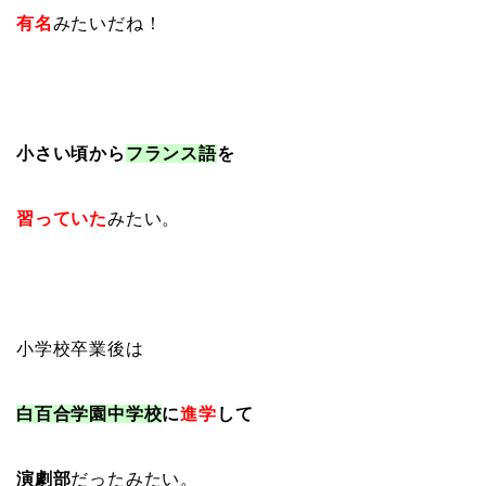
有名
みたいだね！
小さい頃から
フランス語
を
習っていた
みたい。
小学校卒業後は
白百合学園中学校
に
進学
して
演劇部
だったみたい。