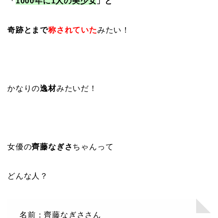
「
1000年に1人の美少女
」と
奇跡とまで
称されていた
みたい！
かなりの
逸材
みたいだ！
女優の
齊藤なぎさ
ちゃんって
どんな人？
名前：齊藤なぎささん