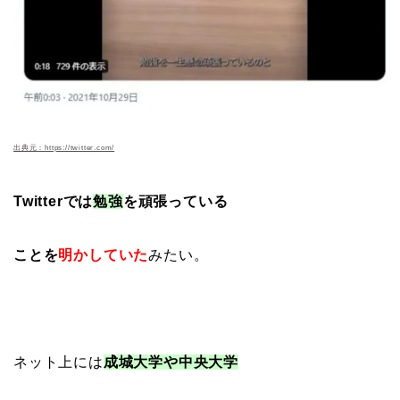
出典元：https://twitter.com/
Twitterでは
勉強
を頑張っている
ことを
明かしていた
みたい。
ネット上には
成城大学や中央大学