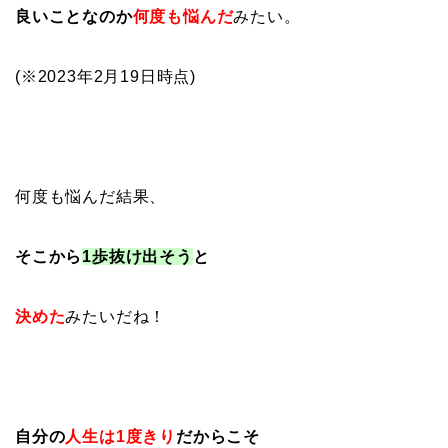
良いことなのか
何度も悩んだ
みたい。
(※2023年2月19日時点)
何度も悩んだ結果、
そこから
1歩抜け出そう
と
決めた
みたいだね！
自分の
人生は1度きり
だからこそ