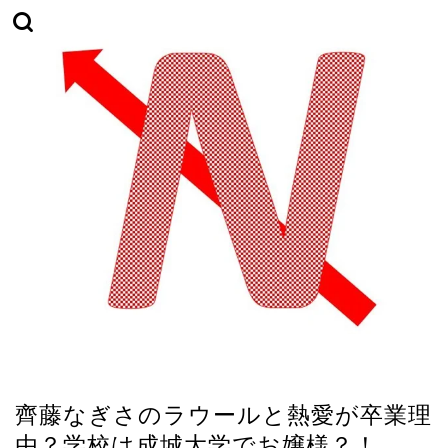
TikTok
齊藤なぎさのラウールと熱愛が卒業理
由？学校は成城大学でお嬢様？！