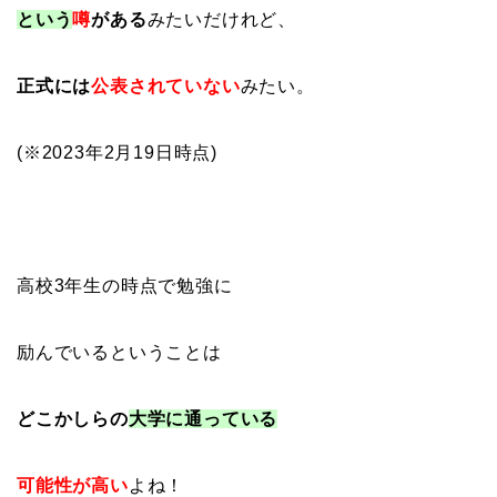
という
噂
がある
みたいだけれど、
正式には
公表されていない
みたい。
(※2023年2月19日時点)
高校3年生の時点で勉強に
励んでいるということは
どこかしらの
大学に通っている
可能性が高い
よね！