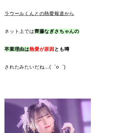
ラウールくんとの熱愛報道から
ネット上では
齊藤なぎさちゃんの
卒業理由は
熱愛が原因
とも噂
されたみたいだね…(゜o゜)