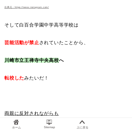
出典元：https://www.instagram.com/
そして白百合学園中学高等学校は
芸能活動が禁止
されていたことから、
川崎市立王禅寺中央高校
へ
転校した
みたいだ！
両親に反対されながらも
Sitemap
ホーム
上に戻る
自分の
意思を貫いた
ことは