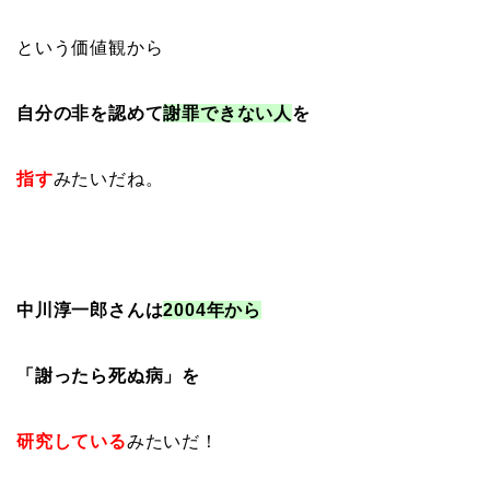
という価値観から
自分の非を認めて
謝罪できない人
を
指す
みたいだね。
中川淳一郎さんは
2004年から
「謝ったら死ぬ病」を
研究
している
みたいだ！