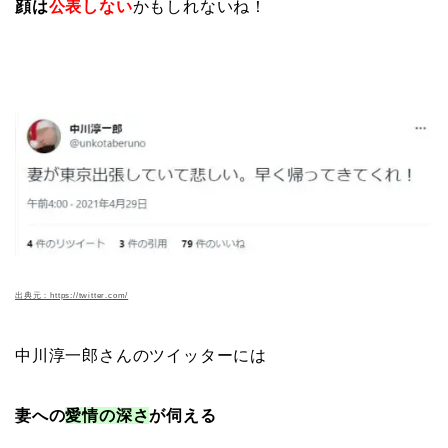
顔は
公表しない
かもしれないね！
出典元：https://twitter.com/
中川淳一郎さんのツイッターには
妻への
愛情の深さ
が伺える