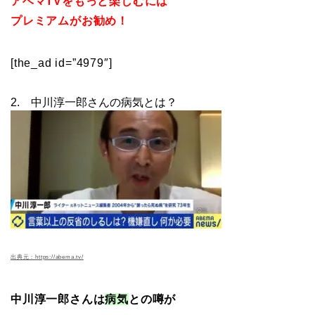
アベマTVをもっと楽しむには
プレミアムがお勧め！
[the_ad id=”4979″]
2. 中川淳一郎さんの病気とは？
出典元：https://abema.tv/
中川淳一郎さんは
病気
との噂が