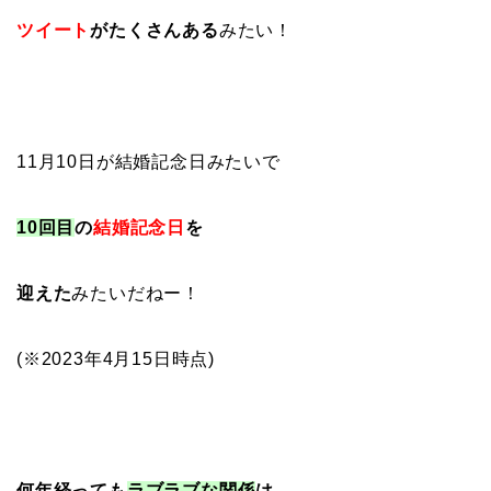
ツイート
がたくさんある
みたい！
11月10日が結婚記念日みたいで
10回目
の
結婚記念日
を
迎えた
みたいだねー！
(※2023年4月15日時点)
何年経っても
ラブラブな関係
は