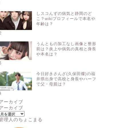
1
しスコんずの病気と静岡のど
こ？wikiプロフィールで本名や
年齢は？
2
うんともの加工なし画像と整形
前は？炎上や病気の真相と身長
や本名は？
3
今日好きさんざ(久保田燦)の福
井県出身で高校と身長やハーフ
で父・母親は？
4
アーカイブ
アーカイブ
管理人のちょこまる