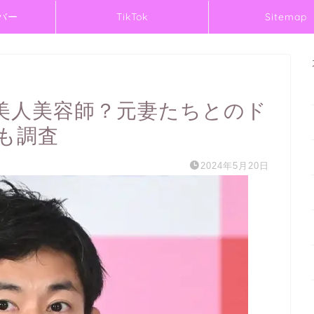
バー
TikTok
Sitemap
美人美容師？元妻たちとのド
も調査
2024年5月20日