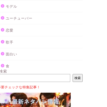
モデル
ユーチューバー
恋愛
歌手
面白い
食
検索
検索
⇩要チェックな特集記事！