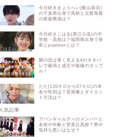
今日好ききょうへい(船山恭兵)
の千葉県出身で高校と父親母親
の家族構成は？
今日好きこはる(黒江心温)の中
学校・高校は？福岡県出身で身
長とpopteenとは？
隣の恋は青く見える4のネタバ
レで破局と成立や復縁のカップ
ル！
たた(120キロから57キロ)の本
名や性別は？昔画像とダイエッ
ト方法は？
人気記事
アバンギャルディのメンバーと
名前や年齢と登美丘高校？男や
気持ち悪いはなぜ？