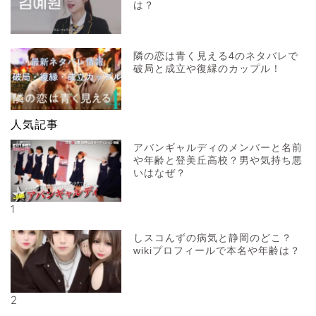
は？
隣の恋は青く見える4のネタバレで
破局と成立や復縁のカップル！
人気記事
アバンギャルディのメンバーと名前
や年齢と登美丘高校？男や気持ち悪
いはなぜ？
1
しスコんずの病気と静岡のどこ？
wikiプロフィールで本名や年齢は？
2