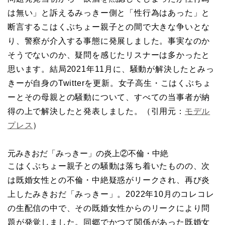
は無い」と訴えるみっきー側と「性行為はあった」と
断言するこはくぶちょー親子との間で大きな争いとな
り、警察が介入する事態に発展しました。事実なのか
そうでないのか、疑問を感じたリスナーは多かったと
思います。結局2021年11月に、騒動が解決したとみっ
きーが自身のTwitterを更新。女子高生・こはくぶちょ
ーとその母親との騒動について、すべての当事者が納
得の上で解決したと発表しました。（引用元：
モデル
プレス
）
元みきおだ「みっきー」の炎上②不倫・中絶
こはくぶちょー親子との騒動は落ち着いたものの、次
は既婚女性との不倫・中絶疑惑がリークされ、再び炎
上したみきおだ「みっきー」。2022年10月のコレコレ
の生配信の中で、その既婚女性からのリークにより問
題が発覚しました。同郷でかつて関係があった既婚女