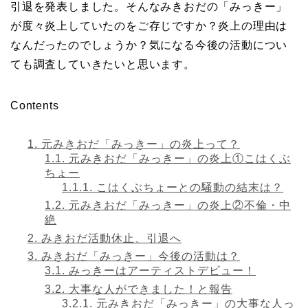
引退を発表しました。そんなみきおだの「みっきー」
が度々炎上していたのをご存じですか？炎上の理由は
なんだったのでしょうか？気になる今後の活動につい
ても調査していきたいと思います。
Contents
1.
元みきおだ「みっきー」の炎上って？
1.1.
元みきおだ「みっきー」の炎上①こはくぶ
ちょー
1.1.1.
こはくぶちょーとの騒動の結末は？
1.2.
元みきおだ「みっきー」の炎上②不倫・中
絶
2.
みきおだ活動休止、引退へ
3.
みきおだ「みっきー」今後の活動は？
3.1.
みっきーはアーティストデビュー！
3.2.
大事な人ができました！と報告
3.2.1.
元みきおだ「みっきー」の大事な人っ