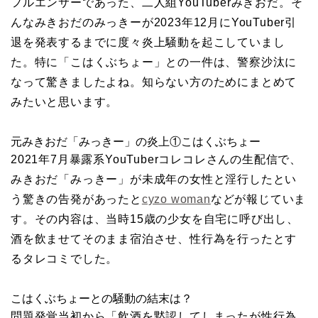
フルエンサーであった、二人組YouTuberみきおだ。そ
んなみきおだのみっきーが2023年12月にYouTuber引
退を発表するまでに度々炎上騒動を起こしていまし
た。特に「こはくぶちょー」との一件は、警察沙汰に
なって驚きましたよね。知らない方のためにまとめて
みたいと思います。
元みきおだ「みっきー」の炎上①こはくぶちょー
2021年7月暴露系YouTuberコレコレさんの生配信で、
みきおだ「みっきー」が未成年の女性と淫行したとい
う驚きの告発があったと
cyzo woman
などが報じていま
す。その内容は、当時15歳の少女を自宅に呼び出し、
酒を飲ませてそのまま宿泊させ、性行為を行ったとす
るタレコミでした。
こはくぶちょーとの騒動の結末は？
問題発覚当初から「飲酒を黙認してしまったが性行為