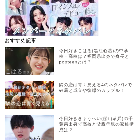
おすすめ記事
今日好きこはる(黒江心温)の中学
校・高校は？福岡県出身で身長と
popteenとは？
隣の恋は青く見える4のネタバレで
破局と成立や復縁のカップル！
今日好ききょうへい(船山恭兵)の千
葉県出身で高校と父親母親の家族構
成は？