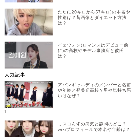
たた(120キロから57キロ)の本名や
性別は？昔画像とダイエット方法
は？
イェウォン(ロマンスはデビュー前
に)の高校やモデル事務所と彼氏
は？
人気記事
アバンギャルディのメンバーと名前
や年齢と登美丘高校？男や気持ち悪
いはなぜ？
1
しスコんずの病気と静岡のどこ？
wikiプロフィールで本名や年齢は？