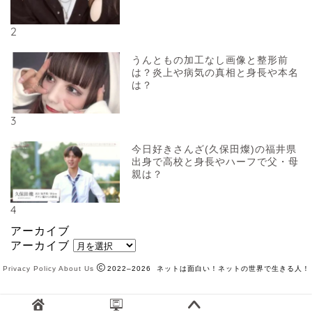
2
うんともの加工なし画像と整形前
は？炎上や病気の真相と身長や本名
は？
3
今日好きさんざ(久保田燦)の福井県
出身で高校と身長やハーフで父・母
親は？
4
アーカイブ
アーカイブ
Privacy Policy
About Us
2022–2026 ネットは面白い！ネットの世界で生きる人！