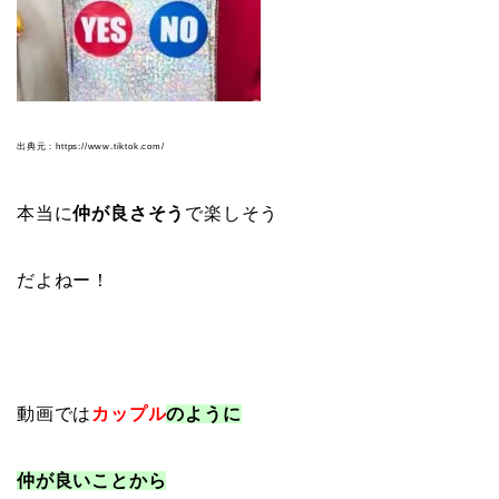
出典元：https://www.tiktok.com/
本当に
仲が良さそう
で楽しそう
だよねー！
動画では
カップル
のように
仲が良いことから