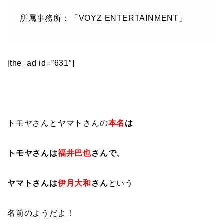
所属事務所：「VOYZ ENTERTAINMENT」
[the_ad id=”631″]
トモヤさんとヤマトさんの
本名
は
トモヤさんは
福井巴也
さん
で、
ヤマトさんは
伊月大和
さん
という
名前のようだよ！