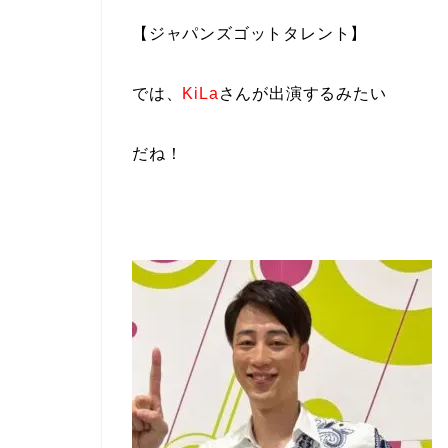
【ジャパンズゴットタレント】
では、
KiLa
さんが出演
するみたい
だね！