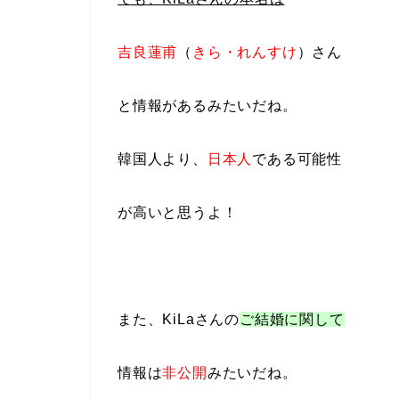
吉良蓮甫
（
きら・れんすけ
）さん
と情報がある
みたいだね。
韓国人より、
日本人
である可能性
が高い
と思うよ！
また、KiLaさんの
ご結婚に関して
情報は
非公開
みたいだね。