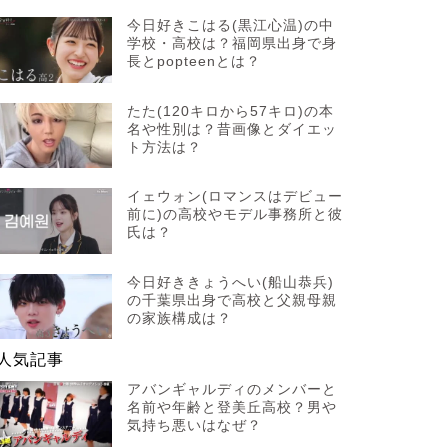
今日好きこはる(黒江心温)の中
学校・高校は？福岡県出身で身
長とpopteenとは？
たた(120キロから57キロ)の本
名や性別は？昔画像とダイエッ
ト方法は？
イェウォン(ロマンスはデビュー
前に)の高校やモデル事務所と彼
氏は？
今日好ききょうへい(船山恭兵)
の千葉県出身で高校と父親母親
の家族構成は？
人気記事
アバンギャルディのメンバーと
名前や年齢と登美丘高校？男や
気持ち悪いはなぜ？