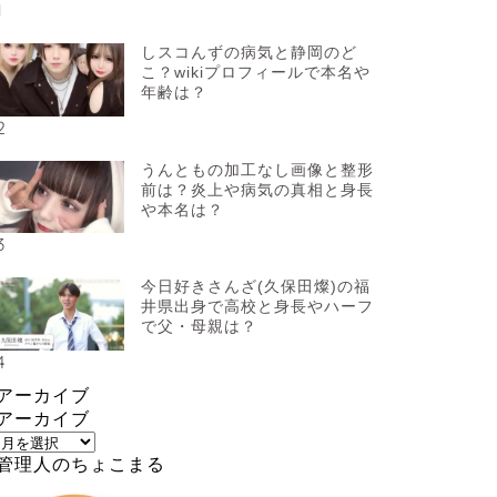
1
しスコんずの病気と静岡のど
こ？wikiプロフィールで本名や
年齢は？
2
うんともの加工なし画像と整形
前は？炎上や病気の真相と身長
や本名は？
3
今日好きさんざ(久保田燦)の福
井県出身で高校と身長やハーフ
で父・母親は？
4
アーカイブ
アーカイブ
管理人のちょこまる