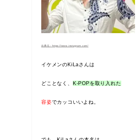
出典元：https://www.instagram.com/
イケメンのKiLaさんは
どことなく、
K-POPを取り入れた
容姿
でカッコいい
よね。
でも、KiLaさんの本名は