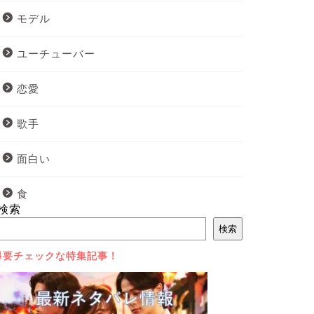
モデル
ユーチューバー
恋愛
歌手
面白い
食
検索
検索
⇩要チェックな特集記事！