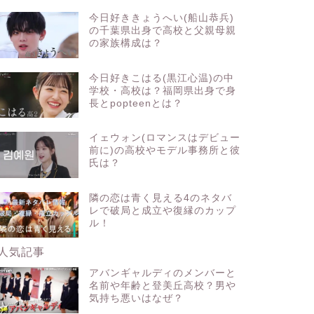
今日好ききょうへい(船山恭兵)
の千葉県出身で高校と父親母親
の家族構成は？
今日好きこはる(黒江心温)の中
学校・高校は？福岡県出身で身
長とpopteenとは？
イェウォン(ロマンスはデビュー
前に)の高校やモデル事務所と彼
氏は？
隣の恋は青く見える4のネタバ
レで破局と成立や復縁のカップ
ル！
人気記事
アバンギャルディのメンバーと
名前や年齢と登美丘高校？男や
気持ち悪いはなぜ？