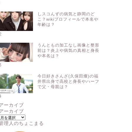
1
しスコんずの病気と静岡のど
こ？wikiプロフィールで本名や
年齢は？
2
うんともの加工なし画像と整形
前は？炎上や病気の真相と身長
や本名は？
3
今日好きさんざ(久保田燦)の福
井県出身で高校と身長やハーフ
で父・母親は？
4
アーカイブ
アーカイブ
管理人のちょこまる