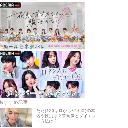
おすすめ記事
たた(120キロから57キロ)の本
名や性別は？昔画像とダイエッ
ト方法は？