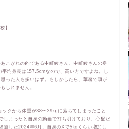
学校】
のあこがれの的である中町綾さん。中町綾さんの身
の平均身長は157.5cmなので、高い方ですよね。し
に思った人も多いはず。もしかしたら、華奢で頭が
かもしれません。
ョックから体重が38〜39kgに落ちてしまったこと
んでしまったと自身の動画で打ち明けており、心配だ
過した2024年6月、自身のXで5kgくらい増加し