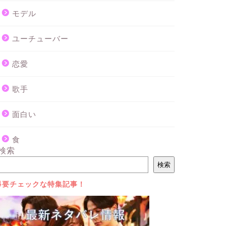
モデル
ユーチューバー
恋愛
歌手
面白い
食
検索
検索
⇩要チェックな特集記事！