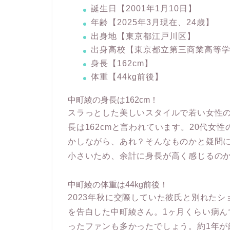
誕生日【2001年1月10日】
年齢【2025年3月現在、24歳】
出身地【東京都江戸川区】
出身高校【東京都立第三商業高等
身長【162cm】
体重【44kg前後】
中町綾の身長は162cm！
スラっとした美しいスタイルで若い女性
長は162cmと言われています。20代女性
かしながら、あれ？そんなものかと疑問
小さいため、余計に身長が高く感じるの
中町綾の体重は44kg前後！
2023年秋に交際していた彼氏と別れたシ
を告白した中町綾さん。1ヶ月くらい病
ったファンも多かったでしょう。約1年が経